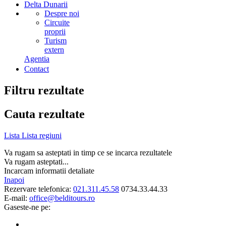
Delta Dunarii
Despre noi
Circuite
proprii
Turism
extern
Agentia
Contact
Filtru rezultate
Cauta rezultate
Lista
Lista regiuni
Va rugam sa asteptati in timp ce se incarca rezultatele
Va rugam asteptati...
Incarcam informatii detaliate
Inapoi
Rezervare telefonica:
021.311.45.58
0734.33.44.33
E-mail:
office@belditours.ro
Gaseste-ne pe: