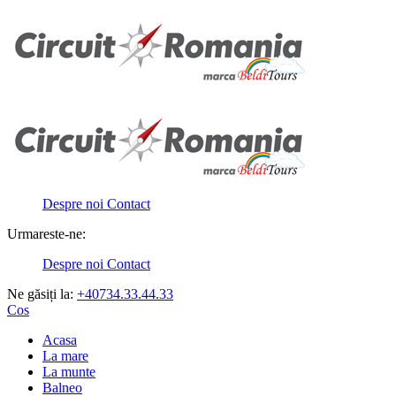
Despre noi
Contact
Urmareste-ne:
Despre noi
Contact
Ne găsiți la:
+40734.33.44.33
Cos
Acasa
La mare
La munte
Balneo